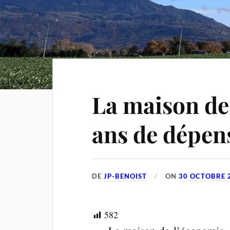
La maison de
ans de dépen
DE
JP-BENOIST
ON
30 OCTOBRE 
582